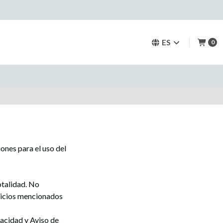
ES
0
ones para el uso del
otalidad. No
rvicios mencionados
vacidad y Aviso de