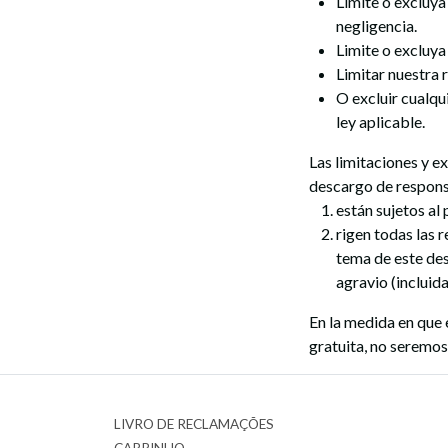
Limite o excluya
negligencia.
Limite o excluya
Limitar nuestra 
O excluir cualqu
ley aplicable.
Las limitaciones y e
descargo de respons
están sujetos al 
rigen todas las 
tema de este des
agravio (incluid
En la medida en que 
gratuita, no seremos
LIVRO DE RECLAMAÇÕES