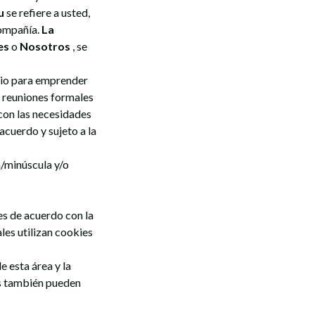
u
se refiere a usted,
Compañía.
La
es
o
Nosotros
, se
ario para emprender
e reuniones formales
con las necesidades
acuerdo y sujeto a la
a/minúscula y/o
es de acuerdo con la
ales utilizan cookies
e esta área y la
ios también pueden