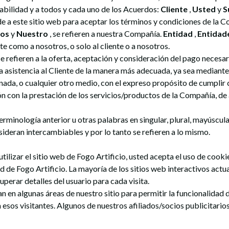
abilidad y a todos y cada uno de los Acuerdos:
Cliente
,
Usted
y
S
e a este sitio web para aceptar los términos y condiciones de la 
os
y
Nuestro
, se refieren a nuestra Compañía.
Entidad
,
Entidad
nte como a nosotros, o solo al cliente o a nosotros.
e refieren a la oferta, aceptación y consideración del pago neces
a asistencia al Cliente de la manera más adecuada, ya sea mediant
ada, o cualquier otro medio, con el expreso propósito de cumplir 
ión con la prestación de los servicios/productos de la Compañía, de 
terminología anterior u otras palabras en singular, plural, mayúscul
onsideran intercambiables y por lo tanto se refieren a lo mismo.
tilizar el sitio web de Fogo Artificio, usted acepta el uso de cooki
d de Fogo Artificio. La mayoría de los sitios web interactivos actu
uperar detalles del usuario para cada visita.
an en algunas áreas de nuestro sitio para permitir la funcionalidad d
a esos visitantes. Algunos de nuestros afiliados/socios publicitar