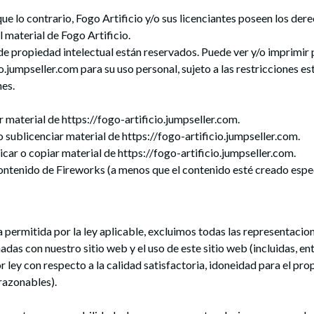
ue lo contrario, Fogo Artificio y/o sus licenciantes poseen los de
l material de Fogo Artificio.
e propiedad intelectual están reservados. Puede ver y/o imprimir 
o.jumpseller.com para su uso personal, sujeto a las restricciones e
nes.
r material de https://fogo-artificio.jumpseller.com.
o sublicenciar material de https://fogo-artificio.jumpseller.com.
icar o copiar material de https://fogo-artificio.jumpseller.com.
contenido de Fireworks (a menos que el contenido esté creado espe
permitida por la ley aplicable, excluimos todas las representacion
das con nuestro sitio web y el uso de este sitio web (incluidas, ent
r ley con respecto a la calidad satisfactoria, idoneidad para el pro
razonables).