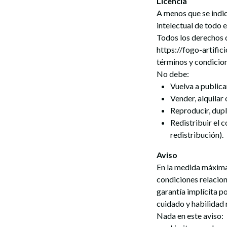
Licencia
A menos que se indiq
intelectual de todo e
Todos los derechos d
https://fogo-artifici
términos y condicio
No debe:
Vuelva a publica
Vender, alquilar 
Reproducir, dupl
Redistribuir el 
redistribución).
Aviso
En la medida máxima 
condiciones relaciona
garantía implícita po
cuidado y habilidad 
Nada en este aviso: