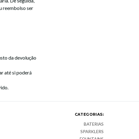
ria. De seguida,
eu reembolso ser
usto da devolução
r até si poderá
ido.
CATEGORIAS:
BATERIAS
SPARKLERS