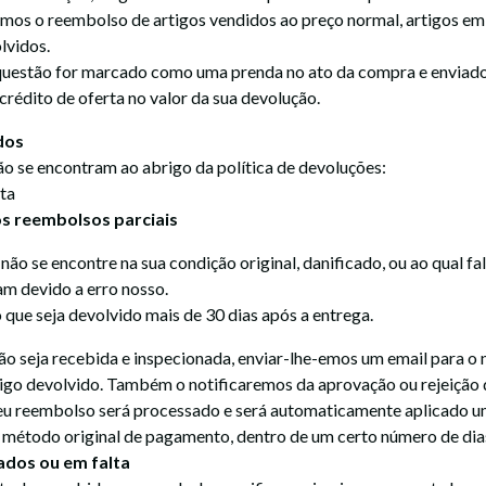
mos o reembolso de artigos vendidos ao preço normal, artigos e
lvidos.
 questão for marcado como uma prenda no ato da compra e enviad
 crédito de oferta no valor da sua devolução.
dos
ão se encontram ao abrigo da política de devoluções:
ta
s reembolsos parciais
não se encontre na sua condição original, danificado, ou ao qual f
am devido a erro nosso.
 que seja devolvido mais de 30 dias após a entrega.
o seja recebida e inspecionada, enviar-lhe-emos um email para o n
igo devolvido. Também o notificaremos da aprovação ou rejeição 
seu reembolso será processado e será automaticamente aplicado u
u método original de pagamento, dentro de um certo número de dia
dos ou em falta