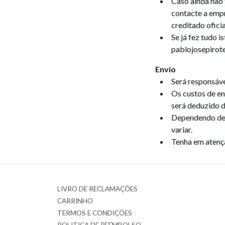
Caso ainda não 
contacte a empr
creditado ofici
Se já fez tudo 
pablojosepiro
Envio
Será responsáve
Os custos de en
será deduzido 
Dependendo de 
variar.
Tenha em atenç
LIVRO DE RECLAMAÇÕES
CARRINHO
TERMOS E CONDIÇÕES