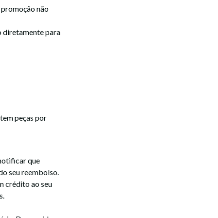
m promoção não
o diretamente para
altem peças por
otificar que
do seu reembolso.
m crédito ao seu
s.