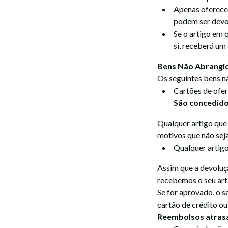
Apenas oferece
podem ser devo
Se o artigo em
si, receberá um
Bens Não Abrangi
Os seguintes bens n
Cartões de ofer
São concedido
Qualquer artigo que 
motivos que não sej
Qualquer artigo
Assim que a devoluçã
recebemos o seu art
Se for aprovado, o 
cartão de crédito o
Reembolsos atrasa