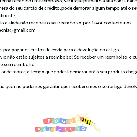
tenha recebido um reembolso, verifique primeiro a sua conta bancá
esa do seu cartão de crédito, pode demorar algum tempo até o s
almente.
isto e ainda não recebeu o seu reembolso, por favor contacte-nos
tecnia@gmail.com
l por pagar os custos de envio para a devolução do artigo.
vio não estão sujeitos a reembolso! Se receber um reembolso, o c
do seu reembolso.
onde morar, o tempo que poderá demorar até o seu produto chega
ão que não podemos garantir que receberemos o seu artigo devolv