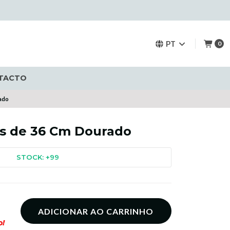
PT
0
TACTO
ado
rs de 36 Cm Dourado
STOCK: +99
ADICIONAR AO CARRINHO
o!