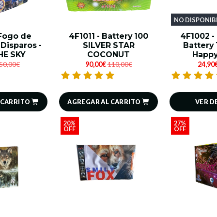
NO DISPONIB
 Fogo de
4F1011 - Battery 100
4F1002 -
 Disparos -
SILVER STAR
Battery 
HE SKY
COCONUT
Happy
50,00€
90,00€
110,00€
24,90
 CARRITO
AGREGAR AL CARRITO
VER D
20%
27%
OFF
OFF