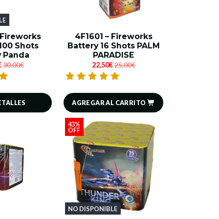
LE
 Fireworks
4F1601 – Fireworks
100 Shots
Battery 16 Shots PALM
 Panda
PARADISE
€
30,00€
22,50€
25,00€
AGREGAR AL CARRITO
ETALLES
43%
OFF
NO DISPONIBLE