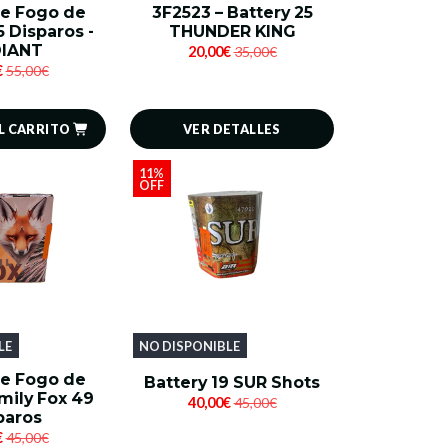
de Fogo de
3F2523 – Battery 25
25 Disparos -
THUNDER KING
IANT
20,00€
35,00€
€
55,00€
L CARRITO
VER DETALLES
11%
OFF
LE
NO DISPONIBLE
de Fogo de
Battery 19 SUR Shots
Smily Fox 49
40,00€
45,00€
paros
€
45,00€