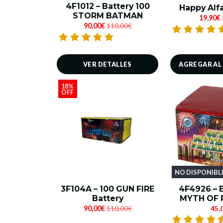
4F1012 – Battery 100
Happy Alf
STORM BATMAN
19,90€
90,00€
110,00€
AGREGAR AL
VER DETALLES
18%
OFF
NO DISPONIBL
3F104A – 100 GUN FIRE
4F4926 – 
Battery
MYTH OF 
90,00€
110,00€
45,