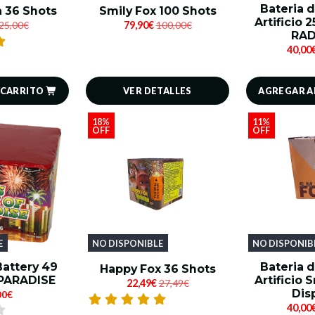
Bateria 
a 36 Shots
Smily Fox 100 Shots
Artificio 
25,00€
79,90€
100,00€
RAD
40,00
 CARRITO
AGREGAR A
VER DETALLES
18%
11%
OFF
OFF
E
NO DISPONIBLE
NO DISPONIB
Battery 49
Bateria 
Happy Fox 36 Shots
PARADISE
Artificio 
22,49€
27,49€
Dis
00€
40,00