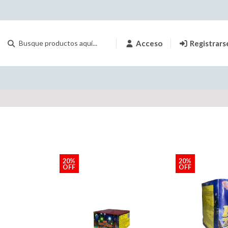
Acceso
Registrars
20%
20%
OFF
OFF